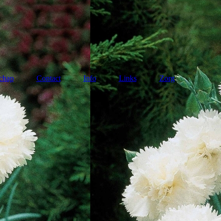
chap
Contact
Info
Links
Zorg