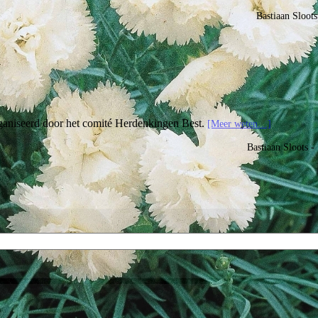
Bastiaan Sloot
aniseerd door het comité Herdenkingen Best.
[Meer weten…]
Bastiaan Sloots 