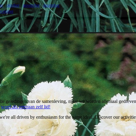
|
|
|
er
oktober
november
december
ecember
alle geledingen van de samenleving, maar we worden allemaal gedreven
n
word als veteraan zelf lid!
we're all driven by enthusiasm for the same ideal. Discover our activiti