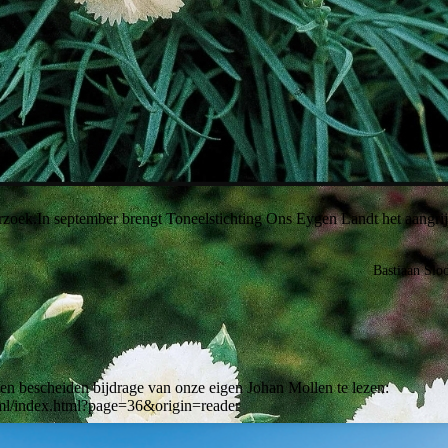
rzoek.In september brengt Toneelstichting Ons Eygen Landt het aangri
Bastiaan Slo
en bescheiden bijdrage van onze eigen Johan Mollen te lezen:
ml/index.html?page=36&origin=reader