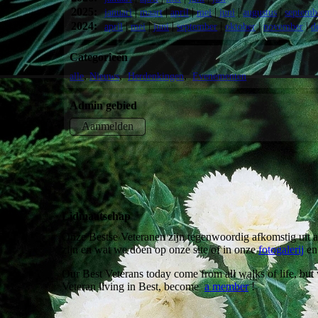
2025:
|
|
|
|
|
|
januari
maart
april
mei
juni
augustus
septemb
2024:
|
|
|
|
|
|
april
mei
juni
september
oktober
november
d
Categorieën
alle
Nieuws
Herdenkingen
Evenementen
Admin gebied
Aanmelden
Lidmaatschap
Onze Bestse Veteranen zijn tegenwoordig afkomstig uit 
zijn en wat we doen op onze site of in onze
fotogalerij
e
Our Best Veterans today come from all walks of life, but 
Veteran living in Best, become
a member
!