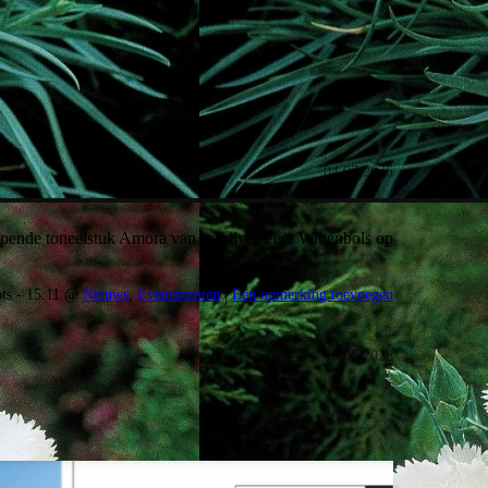
04.07.2026
jpende toneelstuk Amora van schrijver Peer Wittenbols op
ots - 15:11 @
Nieuws
,
Evenementen
|
Een opmerking toevoegen
30.06.2026