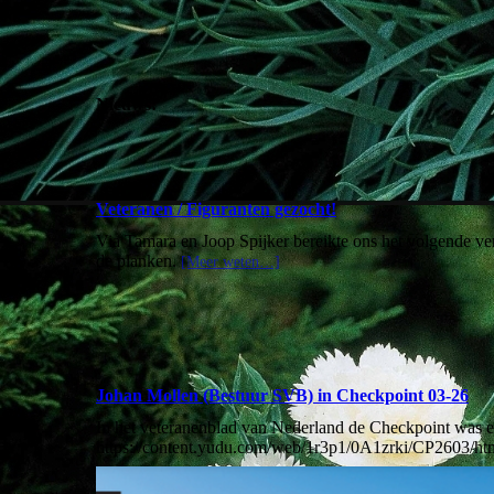
Nieuws:
Veteranen / Figuranten gezocht!
Via Tamara en Joop Spijker bereikte ons het volgende ve
de planken.
[Meer weten…]
Johan Mollen (Bestuur SVB) in Checkpoint 03-26
In het veteranenblad van Nederland de Checkpoint was e
https://content.yudu.com/web/1r3p1/0A1zrki/CP2603/ht