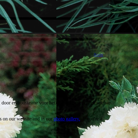
Atom
 door enthousiasme voor hetzelfde ideaal. ontdek wie we
es on our website and in our
photo gallery.
If you're a