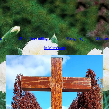
satie
Visie - Doelstellingen
Fotogalerij
Lidmaats
In Memoriam