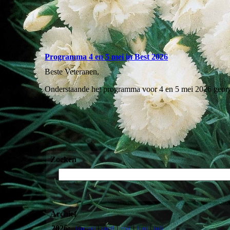
Programma 4 en 5 mei in Best 2026
Beste Veteranen,
Onderstaande het programma voor 4 en 5 mei 2026 georg
Zoeken
Archief
2026:
|
|
|
|
januari
april
mei
juni
juli