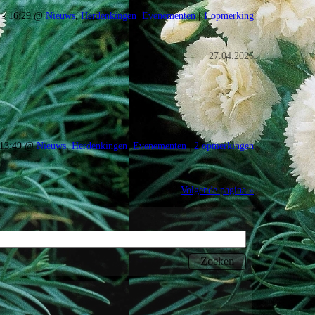
s - 16:29 @
Nieuws
,
Herdenkingen
,
Evenementen
|
1 opmerking
27.04.2026
- 13:49 @
Nieuws
,
Herdenkingen
,
Evenementen
|
2 opmerkingen
Volgende pagina »