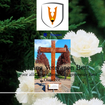
Nieuws
Stichting Veteranen Best
Van en voor alle Veteranen uit de gemeente Best -
Oirschot.