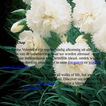
Nieuws:
Lidmaatschap
Onze Bestse Veteranen zijn tegenwoordig afkomstig uit alle
geledingen van de samenleving, maar we worden allemaal
gedreven door enthousiasme voor hetzelfde ideaal. ontdek wie we
zijn en wat we doen op onze site of in onze
fotogalerij
en
word als
veteraan zelf lid!
Our Best Veterans today come from all walks of life, but we're all
driven by enthusiasm for the same ideal. Discover our activities on
our website and in our
photo gallery.
If you're a Veteran living in
Best, become
a member
!