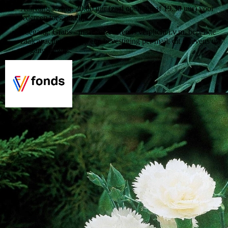
Aanvang lezing: 20.00 uur (zaal open vanaf 19.30 uur) voor
iedereen toegankelijk
Toegang: Gratis - maar reserveren is verplicht i.v.m. beperkte
zaalcapaciteit u krijgt een bevestiging per mail, dit is tevens uw
toegangsbewijs.