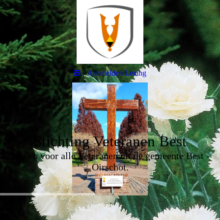
Aanmelden Lezing
Stichting Veteranen Best
Van en voor alle Veteranen uit de gemeente Best -
Oirschot.