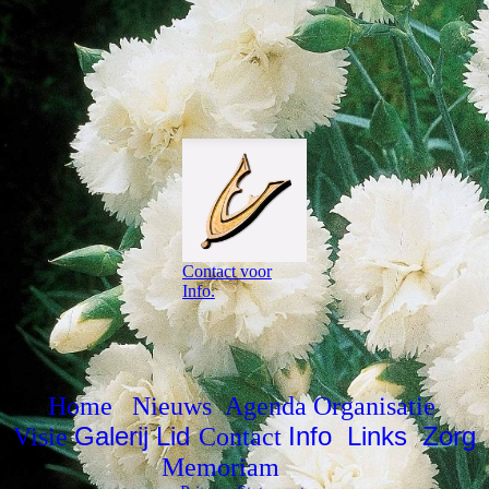
Contact voor
Info.
Home
Nieuws
Agenda
Organisatie
Galerij
Lid
Info
Links
Zorg
Visie
Contact
Memoriam