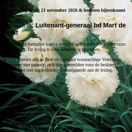
Reservering lezing 21 november 2026 & besloten bijeenkomst
veteranen.
Spreker is:
Luitenant-generaal bd Mart de
Kruif
Onderstaand formulier kunt u invullen om te reserveren voor onze
gratis lezing. De lezing is voor eenieder te bezoeken.
Tevens kunnen alle in Best en Oirschot woonachtige Veteranen
(eventueel met partner) zich hier aanmelden voor de besloten
bijeenkomst met hapje/drankje voorafgaande aan de lezing.
Datum: Zaterdag 21 november 2026
Locatie: Aula van het Heerbeeckcollege, Best (onder
voorbehoud)
Aanvang besloten bijeenkomst hapje/drankje alleen voor
Veteranen 17.30 uur (zaal open 17.00)